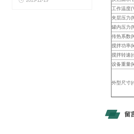
2019-12-19
工作温度(
夹层压力(M
罐内压力(M
传热系数(Kj
搅拌功率(k
搅拌转速(r/
设备重量(k
外型尺寸(
留