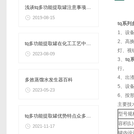
浅谈tq多功能提取罐注意事项及特点
2019-08-15
tq系
1、设
2、高
tq多功能提取罐在化工工艺中的作用是什么？
灯、视
2023-08-09
3、
t
行。
4、出
多效蒸馏水发生器百科
5、设
2023-05-23
6、按
主要技
型号规
tq多功能提取罐优势特点众多，你不可错过！
容积(L)
2021-11-17
罐内设计