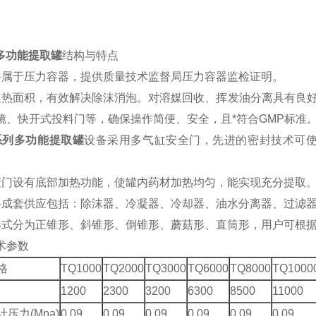
列多功能提取罐
结构与特点
备属于压力容器，提供质量技术监督局压力容器监检证明。
换热面积，有效解决除沫消泡。对溶媒回收、挥发油分离具有良好
镜、快开式投料门等，确保操作简便、安全，且*符合GMP标准
q系列多功能提取罐
设备采用多气缸安全门，先进的密封技术可
渣门设有底部加热功能，使罐内药材加热均匀，能实现充分提取
备成套供应包括：除沫器、冷凝器、冷却器、油水分离器、过滤
形式分为正锥形、斜锥形、倒锥形、蘑菇形、直筒形，用户可根
术参数
格
TQ1000
TQ2000
TQ3000
TQ6000
TQ8000
TQ1000
1200
2300
3200
6300
8500
11000
压力(Mpa)
0.09
0.09
0.09
0.09
0.09
0.09