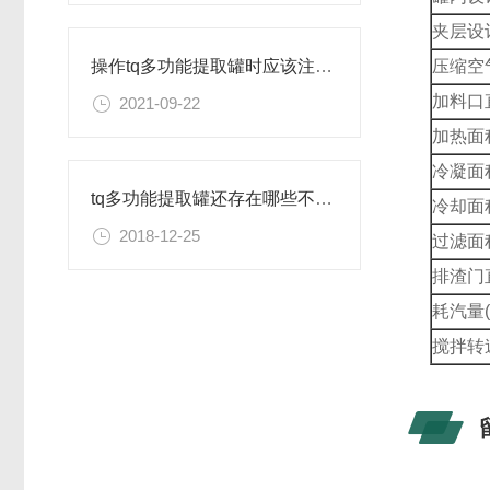
夹层设计
压缩空气
操作tq多功能提取罐时应该注意的几个要点
加料口直
2021-09-22
加热面积
冷凝面积
tq多功能提取罐还存在哪些不足之处
冷却面积
2018-12-25
过滤面积
排渣门直
耗汽量(k
搅拌转速(