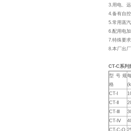
3.用电、远
4.备有自
5.常用蒸汽
6.配用电加
7.特殊要
8.本厂出
CT-C系
型号规
格
(
CT-Ⅰ
1
CT-Ⅱ
2
CT-Ⅲ
3
CT-Ⅳ
4
CT-C-O
2