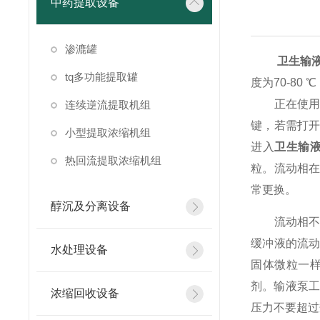
中药提取设备
渗漉罐
卫生输
tq多功能提取罐
度为70-8
正在使用卫
连续逆流提取机组
键，若需打
小型提取浓缩机组
进入
卫生输
热回流提取浓缩机组
粒。流动相
常更换。
醇沉及分离设备
流动相不应
缓冲液的流
水处理设备
固体微粒一
剂。输液泵工
浓缩回收设备
压力不要超过