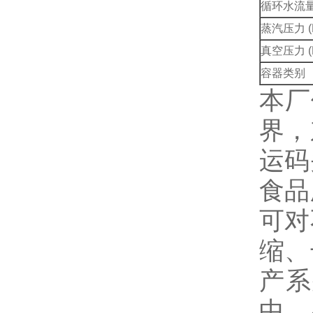
循环水流量(
蒸汽压力 (
真空压力 (
容器类别
本厂
界，
运码
食品
可对
缩、
产系
中、