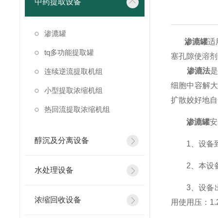
中药提取设备
渗漉罐
渗漉罐
适
tq多功能提取罐
塞孔隙使溶剂
渗漉法
连续逆流提取机组
细胞中容解大
小型提取浓缩机组
扩散姣好地自
热回流提取浓缩机组
渗漉罐
安
醇沉及分离设备
1、设备到
2、本设备
水处理设备
3、设备出
浓缩回收设备
用使用压：1