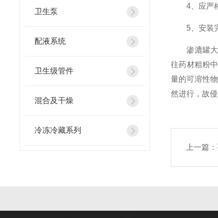
4、应严格
卫生泵
5、安装完
配液系统
渗漉罐大多
往药材粗粉
卫生级管件
量的可溶性物
然进行，故侵
混合及干燥
冷冻冷藏系列
上一篇：