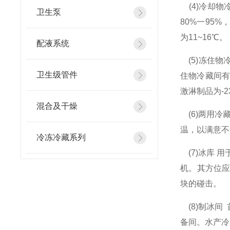
(4)冷却物
卫生泵
80%一95
为11~16℃。
配液系统
(5)冻住物冷
卫生级管件
住物冷藏间有的
激淋制品为-
混合及干燥
(6)两用冷
温，以满意不
冷冻冷藏系列
(7)冰库 
机。其方位
块的碰击。
(8)制冰间
备间。水产冷